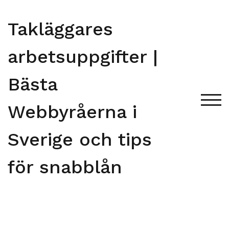
Skip
to
Takläggares
content
arbetsuppgifter |
Bästa
TOG
Webbyråerna i
Sverige och tips
för snabblån