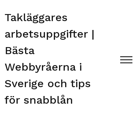
Skip
to
Takläggares
content
arbetsuppgifter |
Bästa
TOG
Webbyråerna i
Sverige och tips
för snabblån