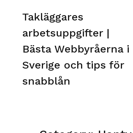
Skip
to
Takläggares
content
arbetsuppgifter |
Bästa Webbyråerna i
Sverige och tips för
snabblån